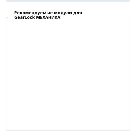
Рекомендуемые модули для
GearLock МЕХАНИКА
только с установкой
16 000
руб.
Dragon замок-блокиратор капота
(механический)
только с установкой
16 000
руб.
ProSecurity HOODLOCK МЕХАНИКА
- механический
замок капота