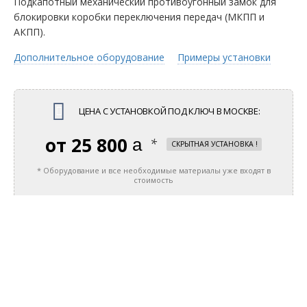
Подкапотный механический противоугонный замок для
блокировки коробки переключения передач (МКПП и
АКПП).
Дополнительное оборудование
Примеры установки
ЦЕНА С УСТАНОВКОЙ ПОД КЛЮЧ
В МОСКВЕ
:
25 800
руб.
*
СКРЫТНАЯ УСТАНОВКА !
* Оборудование и все необходимые материалы уже входят в
стоимость