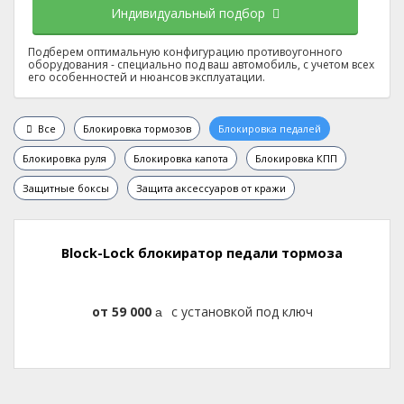
Индивидуальный подбор
Подберем оптимальную конфигурацию противоугонного
оборудования - специально под ваш автомобиль, с учетом всех
его особенностей и нюансов эксплуатации.
Все
Блокировка тормозов
Блокировка педалей
Блокировка руля
Блокировка капота
Блокировка КПП
Защитные боксы
Защита аксессуаров от кражи
Block-Lock блокиратор педали тормоза
59 000
с установкой под ключ
руб.