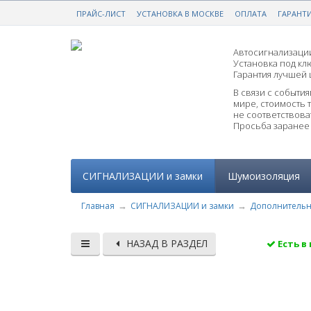
ПРАЙС-ЛИСТ
НАДЕЖНАЯ ЗАЩИТА ОТ УГОНА
УСТАНОВКА В МОСКВЕ
ОПЛАТА
ГАРАНТ
С ГА
Автосигнализации
Установка под клю
Гарантия лучшей 
В связи с событи
мире, стоимость 
не соответствоват
Просьба заранее 
СИГНАЛИЗАЦИИ и замки
Шумоизоляция
Главная
СИГНАЛИЗАЦИИ и замки
Дополнительн
НАЗАД В РАЗДЕЛ
Есть в