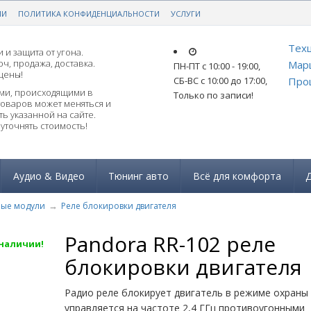
ИИ
РАНТИЕЙ!
ПОЛИТИКА КОНФИДЕНЦИАЛЬНОСТИ
ЗАКАЗАТЬ ПОДБОР ПО АВТО
УСЛУГИ
Техц
 и защита от угона.
ч, продажа, доставка.
Мар
ПН-ПТ с 10:00 - 19:00
,
цены!
СБ-ВС с 10:00 до 17:00
,
Прош
ями, происходящими в
Только по записи!
товаров может меняться и
ь указанной на сайте.
уточнять стоимость!
Аудио & Видео
Тюнинг авто
Всё для комфорта
Д
ые модули
Реле блокировки двигателя
Pandora RR-102 реле
 наличии!
блокировки двигателя
Радио реле блокирует двигатель в режиме охраны
управляется на частоте 2,4 ГГц противоугонными