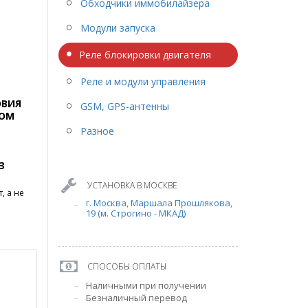
Обходчики иммобилайзера
Модули запуска
Реле блокировки двигателя
Реле и модули управления
ОВИЯ
GSM, GPS-антенны
ГОМ
Разное
З
УСТАНОВКА В МОСКВЕ
, а не
г. Москва, Маршала Прошлякова,
19 (м. Строгино - МКАД)
СПОСОБЫ ОПЛАТЫ
Наличными при получении
Безналичный перевод