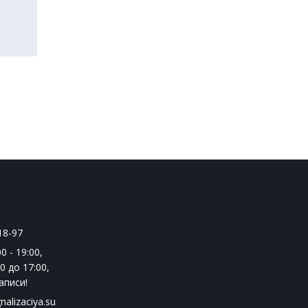
18-97
0 - 19:00
,
0 до 17:00
,
аписи!
nalizaciya.su