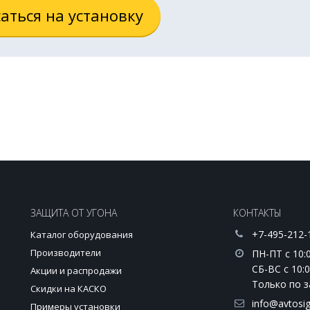
аться на установку
ЗАЩИТА ОТ УГОНА
КОНТАКТЫ
+7-495-212-
Каталог оборудования
Производители
ПН-ПТ с 10:0
СБ-ВС с 10:0
Акции и распродажи
Только по з
и
Скидки на КАСКО
info@avtosig
Примеры установки