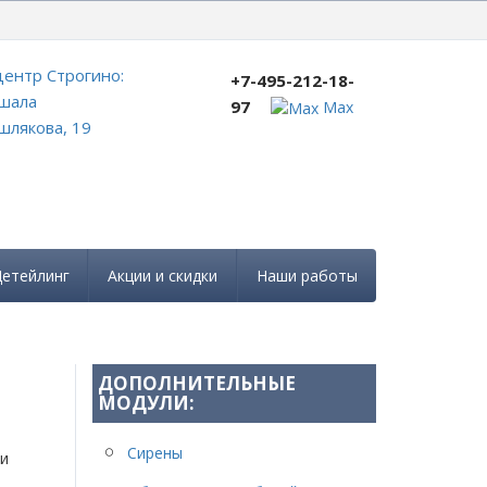
+7-495-212-18-97
ентр Строгино:
+7-495-212-18-
шала
97
Max
лякова, 19
етейлинг
Акции и скидки
Наши работы
ДОПОЛНИТЕЛЬНЫЕ
МОДУЛИ:
Сирены
 и