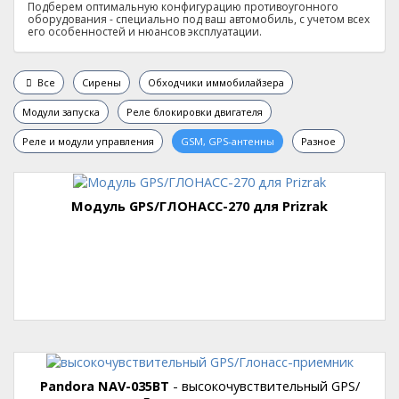
Подберем оптимальную конфигурацию противоугонного
оборудования - специально под ваш автомобиль, с учетом всех
его особенностей и нюансов эксплуатации.
Все
Сирены
Обходчики иммобилайзера
Модули запуска
Реле блокировки двигателя
Реле и модули управления
GSM, GPS-антенны
Разное
Модуль GPS/ГЛОНАСС-270 для Prizrak
Pandora NAV-035BT
- высокочувствительный GPS/