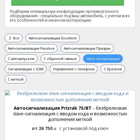
Подберем оптимальную конфигурацию противоугонного
оборудования - специально под ваш автомобиль, с учетом всех
его особенностей и нюансов эксплуатации.
Все
Автосигнализации Excellent
Автосигнализации Pandora
Автосигнализации Призрак
C автозапуском
C обратной связью
Slave сигнализации
Сигнализации с GSM
Управление с телефона
С брелком
С меткой
Автосигнализация Prizrak 7S/BT
- безбрелковая
slave-сигнализация с вводом кода и возможностью
дополнения меткой
26 750
с установкой под ключ
руб.