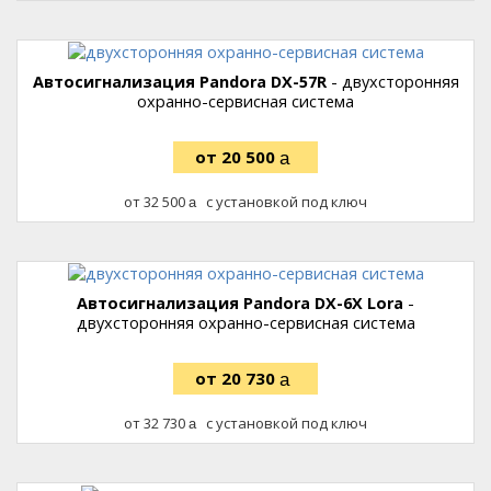
Автосигнализация Pandora DX-57R
- двухсторонняя
охранно-сервисная система
20 500
руб.
32 500
с установкой под ключ
руб.
Автосигнализация Pandora DX-6X Lora
-
двухсторонняя охранно-сервисная система
20 730
руб.
32 730
с установкой под ключ
руб.