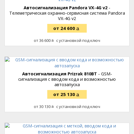
Автосигнализация Pandora VX-4G v2
-
Телеметрическая охранно-сервисная система Pandora
VX-4G v2
24 600
руб.
36 600
с установкой под ключ
руб.
Автосигнализация Prizrak 810BT
- GSM-
сигнализация с вводом кода и возможностью
автозапуска
25 130
руб.
30 130
с установкой под ключ
руб.