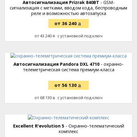
Автосигнализация Prizrak 840BT
- GSM-
сигнализация с метками, вводом кода, беспроводным
реле и возможностью автозапуска
36 240
руб.
43 240
с установкой под ключ
руб.
Автосигнализация Pandora DXL 4710
- охранно-
телеметрическая система премиум-класса
56 130
руб.
68 130
с установкой под ключ
руб.
Excellent R'evolution 5
- Охранно-телематический
комплекс