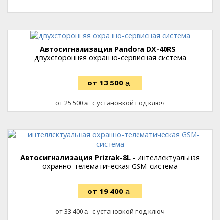
Автосигнализация Pandora DX-40RS
-
двухсторонняя охранно-сервисная система
13 500
руб.
25 500
с установкой под ключ
руб.
Автосигнализация Prizrak-8L
- интеллектуальная
охранно-телематическая GSM-система
19 400
руб.
33 400
с установкой под ключ
руб.