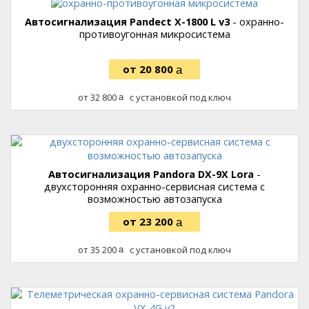
Автосигнализация Pandect X-1800 L v3
- охранно-
противоугонная микросистема
20 800
руб.
32 800
с установкой под ключ
руб.
Автосигнализация Pandora DX-9X Lora
-
двухсторонняя охранно-сервисная система с
возможностью автозапуска
23 200
руб.
35 200
с установкой под ключ
руб.