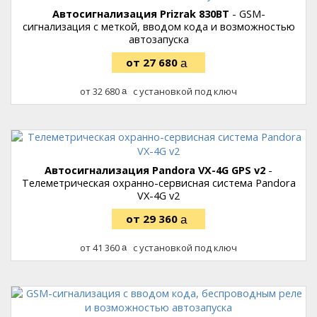
Автосигнализация Prizrak 830BT
- GSM-
сигнализация с меткой, вводом кода и возможностью
автозапуска
27 680
руб.
32 680
с установкой под ключ
руб.
Автосигнализация Pandora VX-4G GPS v2
-
Телеметрическая охранно-сервисная система Pandora
VX-4G v2
29 360
руб.
41 360
с установкой под ключ
руб.