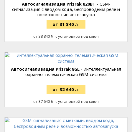
Автосигнализация Prizrak 820BT
- GSM-
сигнализация с вводом кода, беспроводным реле и
возможностью автозапуска
31 840
руб.
38 840
с установкой под ключ
руб.
Автосигнализация Prizrak 8GL
- интеллектуальная
охранно-телематическая GSM-система
32 640
руб.
37 640
с установкой под ключ
руб.