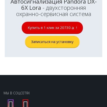
Автосигнализация Pandora DX-
6X Lora
- двухсторонняя
охранно-сервисная система
Купить в 1 клик за 20730
!
руб.
Записаться на установку
МЫ В СОЦСЕТЯХ