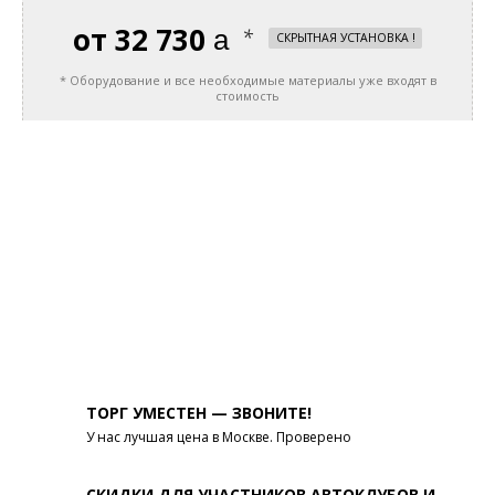
32 730
руб.
*
СКРЫТНАЯ УСТАНОВКА !
* Оборудование и все необходимые материалы уже входят в
стоимость
ТОРГ УМЕСТЕН — ЗВОНИТЕ!
У нас лучшая цена в Москве. Проверено
СКИДКИ ДЛЯ УЧАСТНИКОВ АВТОКЛУБОВ И