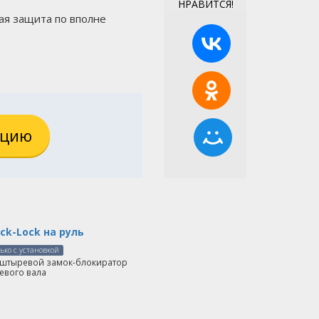
НРАВИТСЯ!
ая защита по вполне
ацию
ock-Lock на руль
ько с установкой
штыревой замок-блокиратор
евого вала