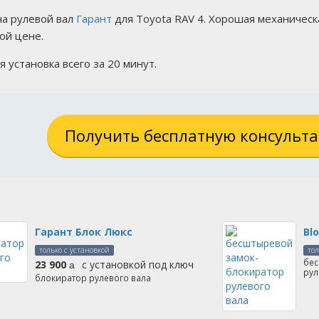
на рулевой вал
Гарант
для Toyota RAV 4. Хорошая механическ
ой цене.
я установка всего за 20 минут.
Получить бесплатную консульт
Гарант Блок Люкс
Bl
только с установкой
тол
бес
23 900
с установкой под ключ
руб.
рул
блокиратор рулевого вала