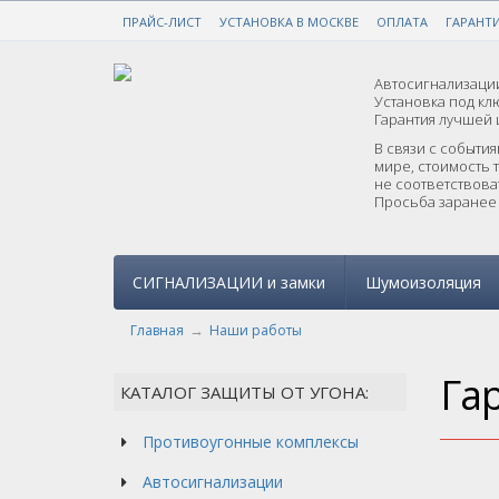
ПРАЙС-ЛИСТ
НАДЕЖНАЯ ЗАЩИТА ОТ УГОНА
УСТАНОВКА В МОСКВЕ
ОПЛАТА
ГАРАНТ
С ГА
Автосигнализации
Установка под клю
Гарантия лучшей 
В связи с событи
мире, стоимость 
не соответствоват
Просьба заранее 
СИГНАЛИЗАЦИИ и замки
Шумоизоляция
Главная
Наши работы
Га
КАТАЛОГ ЗАЩИТЫ ОТ УГОНА:
Противоугонные комплексы
Автосигнализации