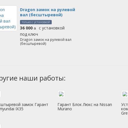
Dragon замок на рулевой
вал (бесштыревой)
только с установкой
36 000
с установкой
руб.
под ключ
Dragon замок на рулевой вал
(бесштыревой)
ругие наши работы:
сштыревой замок Гарант
Гарант Блок Люкс на Nissan
Уст
Hyundai IX35
Murano
ком
Gre