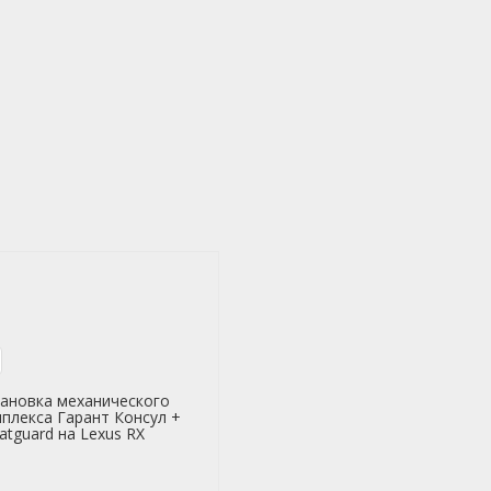
ановка механического
плекса Гарант Консул +
atguard на Lexus RX