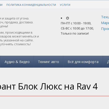
ИИ
РАНТИЕЙ!
ПОЛИТИКА КОНФИДЕНЦИАЛЬНОСТИ
ЗАКАЗАТЬ ПОДБОР ПО АВТО
УСЛУГИ
Техц
 и защита от угона.
ч, продажа, доставка.
Мар
ПН-ПТ с 10:00 - 19:00
,
цены!
СБ-ВС с 10:00 до 17:00
,
Прош
ями, происходящими в
Только по записи!
товаров может меняться и
ь указанной на сайте.
уточнять стоимость!
Аудио & Видео
Тюнинг авто
Всё для комфорта
Д
рант Блок Люкс на Rav 4