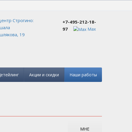
+7-495-212-18-97
ентр Строгино:
+7-495-212-18-
шала
97
Max
лякова, 19
етейлинг
Акции и скидки
Наши работы
МНЕ