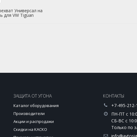
рехват Универсал на
ь для VW Tiguan
ЗАЩИТА ОТ УГОНА
КОНТАКТЫ
+7-495-212-
Каталог оборудования
Производители
ПН-ПТ с 10:0
СБ-ВС с 10:0
Акции и распродажи
Только по з
и
Скидки на КАСКО
info@avtosig