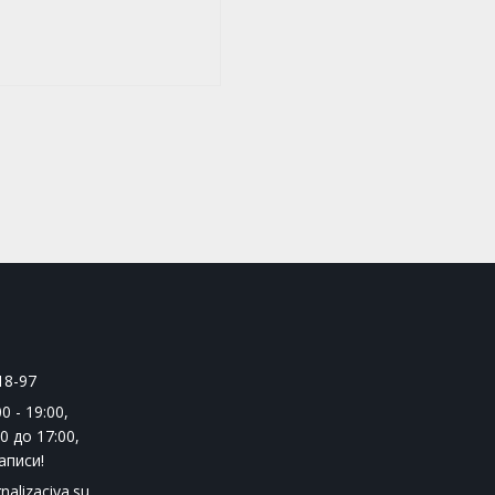
18-97
0 - 19:00
,
0 до 17:00
,
аписи!
nalizaciya.su