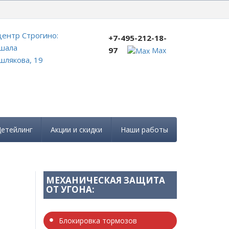
+7-495-212-18-97
ентр Строгино:
+7-495-212-18-
шала
97
Max
лякова, 19
етейлинг
Акции и скидки
Наши работы
МЕХАНИЧЕСКАЯ ЗАЩИТА
ОТ УГОНА:
Блокировка тормозов