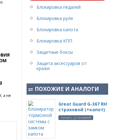
ую
Блокировка педалей
Блокировка руля
Блокировка капота
Блокировка КПП
Защитные боксы
ОВИЯ
ГОМ
Защита аксессуаров от
кражи
З
ПОХОЖИЕ И АНАЛОГИ
, а не
Great Guard G-367 RH
страховой (+капот)
только с установкой