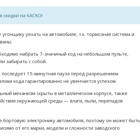
 скидки на КАСКО!
 угонщику уехать на автомобиле, т.к. тормозная система и
ваны.
бходимо набрать 7-значиный код на небольшом пульте,
и забирать с собой.
д, последует 15-минутная пауза перед разрешением
лома кода гарантированно не увенчается успехом.
льный механизм скрыты в металлическом корпусе, также
йствия окружающей среды — влаги, пыли, перепадов
в бортовую электронику автомобиля, поэтому он может быт
исимо от его марки, модели и сложности заводского