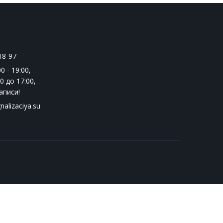
18-97
0 - 19:00
,
0 до 17:00
,
аписи!
nalizaciya.su