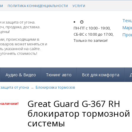
ИИ
РАНТИЕЙ!
ПОЛИТИКА КОНФИДЕНЦИАЛЬНОСТИ
ЗАКАЗАТЬ ПОДБОР ПО АВТО
УСЛУГИ
Техц
 и защита от угона.
ч, продажа, доставка.
Мар
ПН-ПТ с 10:00 - 19:00
,
цены!
СБ-ВС с 10:00 до 17:00
,
Прош
ями, происходящими в
Только по записи!
товаров может меняться и
ь указанной на сайте.
уточнять стоимость!
Аудио & Видео
Тюнинг авто
Всё для комфорта
Д
защита от угона
Блокировка тормозов
Great Guard G-367 RH
 наличии!
блокиратор тормозной
системы