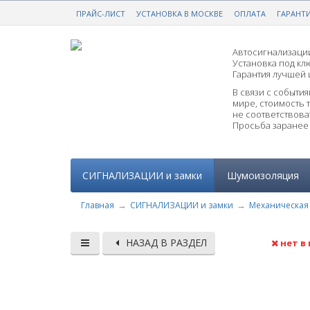
ПРАЙС-ЛИСТ
НАДЕЖНАЯ ЗАЩИТА ОТ УГОНА
УСТАНОВКА В МОСКВЕ
ОПЛАТА
ГАРАНТ
С ГА
Автосигнализации
Установка под клю
Гарантия лучшей 
В связи с событи
мире, стоимость 
не соответствоват
Просьба заранее 
СИГНАЛИЗАЦИИ и замки
Шумоизоляция
Главная
СИГНАЛИЗАЦИИ и замки
Механическая 
НАЗАД В РАЗДЕЛ
нет в