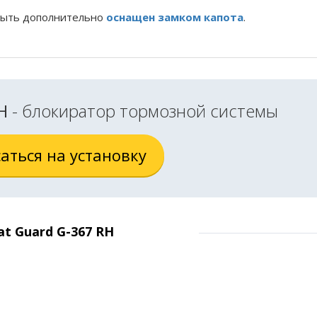
 быть дополнительно
оснащен замком капота
.
RH
- блокиратор тормозной системы
аться на установку
t Guard G-367 RH
только с установкой
000
руб.