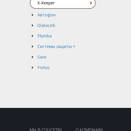
X-Keeper
Автофон
iDataLink
Plumba
Системы защиты +
Save
Fortus
МЫ В СОЦСЕТЯХ
О КОМПАНИИ