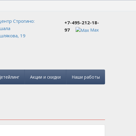
+7-495-212-18-97
ентр Строгино:
+7-495-212-18-
шала
97
Max
лякова, 19
етейлинг
Акции и скидки
Наши работы