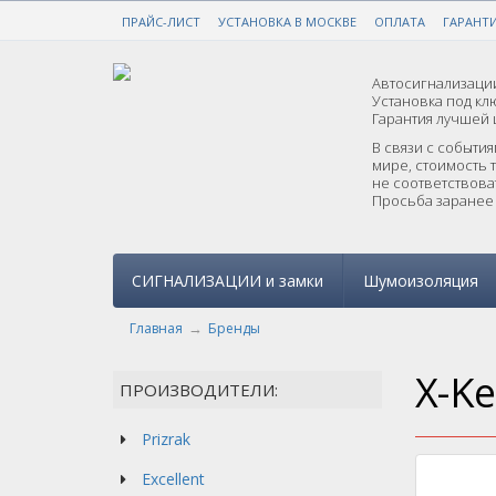
ПРАЙС-ЛИСТ
НАДЕЖНАЯ ЗАЩИТА ОТ УГОНА
УСТАНОВКА В МОСКВЕ
ОПЛАТА
ГАРАНТ
С ГА
Автосигнализации
Установка под клю
Гарантия лучшей 
В связи с событи
мире, стоимость 
не соответствоват
Просьба заранее 
СИГНАЛИЗАЦИИ и замки
Шумоизоляция
Главная
Бренды
X-K
ПРОИЗВОДИТЕЛИ:
Prizrak
Excellent