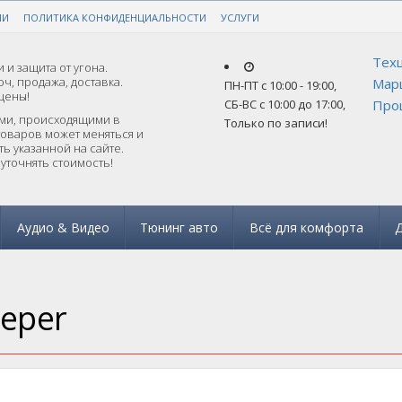
ИИ
РАНТИЕЙ!
ПОЛИТИКА КОНФИДЕНЦИАЛЬНОСТИ
ЗАКАЗАТЬ ПОДБОР ПО АВТО
УСЛУГИ
Техц
 и защита от угона.
ч, продажа, доставка.
Мар
ПН-ПТ с 10:00 - 19:00
,
цены!
СБ-ВС с 10:00 до 17:00
,
Прош
ями, происходящими в
Только по записи!
товаров может меняться и
ь указанной на сайте.
уточнять стоимость!
Аудио & Видео
Тюнинг авто
Всё для комфорта
Д
eeper