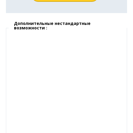
Дополнительные нестандартные
возможности :
6 000
руб.
Блокировка штатной кнопки Start-Stop