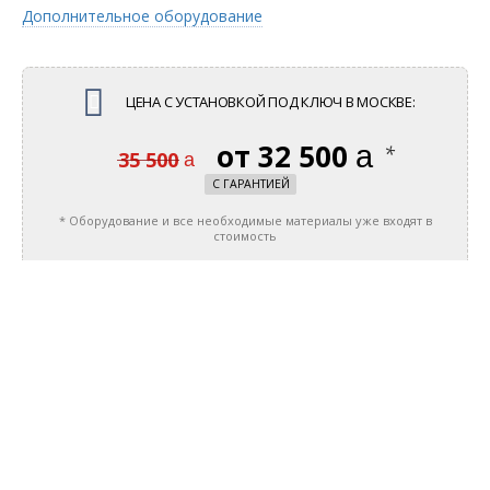
Дополнительное оборудование
ЦЕНА С УСТАНОВКОЙ ПОД КЛЮЧ
В МОСКВЕ
:
32 500
руб.
*
35 500
руб.
C ГАРАНТИЕЙ
* Оборудование и все необходимые материалы уже входят в
стоимость