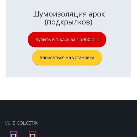
Шумоизоляция арок
(подкрылков)
Купить в 1 клик за 15000
!
руб.
Записаться на установку
МЫ В СОЦСЕТЯХ