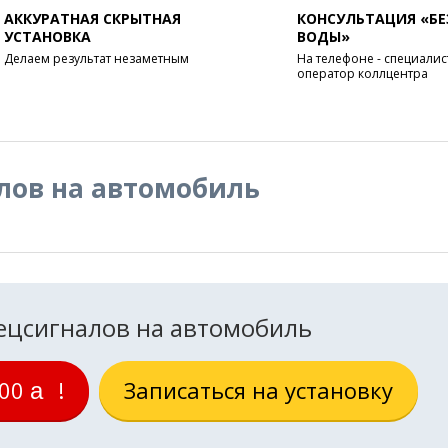
АККУРАТНАЯ СКРЫТНАЯ
КОНСУЛЬТАЦИЯ «БЕ
УСТАНОВКА
ВОДЫ»
Делаем результат незаметным
На телефоне - специалист
оператор коллцентра
лов на автомобиль
ецсигналов на автомобиль
000
!
Записаться на установку
руб.