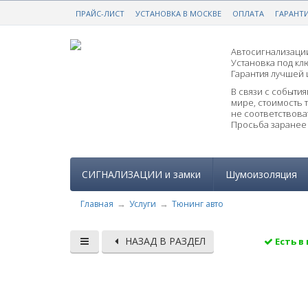
ПРАЙС-ЛИСТ
НАДЕЖНАЯ ЗАЩИТА ОТ УГОНА
УСТАНОВКА В МОСКВЕ
ОПЛАТА
ГАРАНТ
С ГА
Автосигнализации
Установка под клю
Гарантия лучшей 
В связи с событи
мире, стоимость 
не соответствоват
Просьба заранее 
СИГНАЛИЗАЦИИ и замки
Шумоизоляция
Главная
Услуги
Тюнинг авто
НАЗАД В РАЗДЕЛ
Есть в