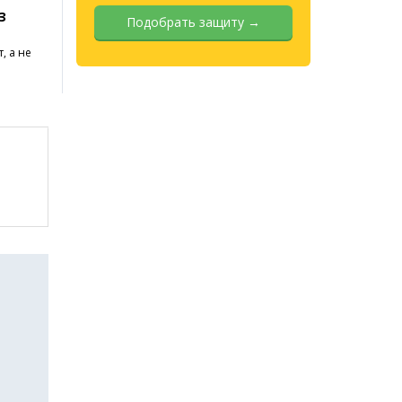
З
Подобрать защиту →
, а не