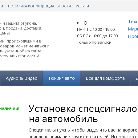
ИИ
РАНТИЕЙ!
ПОЛИТИКА КОНФИДЕНЦИАЛЬНОСТИ
ЗАКАЗАТЬ ПОДБОР ПО АВТО
УСЛУГИ
Техц
 и защита от угона.
ч, продажа, доставка.
Мар
ПН-ПТ с 10:00 - 19:00
,
цены!
СБ-ВС с 10:00 до 17:00
,
Прош
ями, происходящими в
Только по записи!
товаров может меняться и
ь указанной на сайте.
уточнять стоимость!
Аудио & Видео
Тюнинг авто
Всё для комфорта
Д
Установка спецсигнало
 наличии!
на автомобиль
Спецсигналы нужны чтобы выделить вас на дороге
привлечь внимание других водителей. Используют