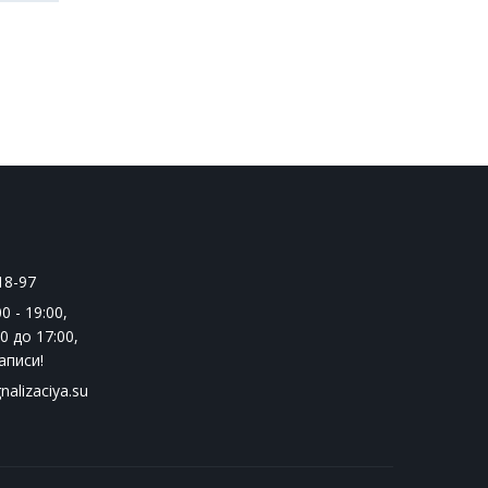
18-97
0 - 19:00
,
0 до 17:00
,
аписи!
nalizaciya.su