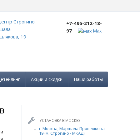
+7-495-212-18-97
ентр Строгино:
+7-495-212-18-
шала
97
Max
лякова, 19
етейлинг
Акции и скидки
Наши работы
в
УСТАНОВКА В МОСКВЕ
г. Москва, Маршала Прошлякова,
 и
19 (м. Строгино - МКАД)
ся