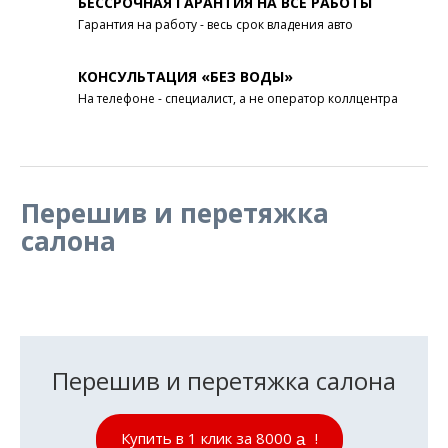
БЕССРОЧНАЯ ГАРАНТИЯ НА ВСЕ РАБОТЫ
Гарантия на работу - весь срок владения авто
КОНСУЛЬТАЦИЯ «БЕЗ ВОДЫ»
На телефоне - специалист, а не оператор коллцентра
Перешив и перетяжка
салона
Перешив и перетяжка салона
Купить в 1 клик за 8000
!
руб.