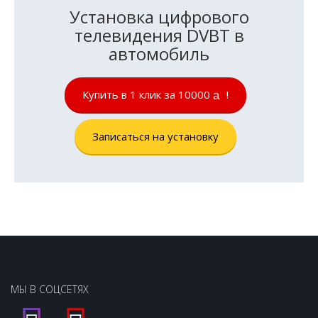
Установка цифрового
телевидения DVBT в
автомобиль
Купить в 1 клик за 10000
!
руб.
Записаться на установку
МЫ В СОЦСЕТЯХ