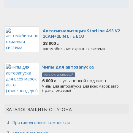
Автосигнализация StarLine A93 V2
2CAN+2LIN LTE ECO
28 900
руб.
автомобильная охранная система
Чипы для автозапуска
только с установкой
6 000
с установкой под ключ
руб.
Чипы для автозапуска для всех марок авто
(транспондеры)
КАТАЛОГ ЗАЩИТЫ ОТ УГОНА:
Противоугонные комплексы