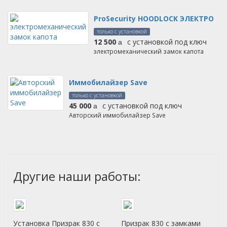
ProSecurity HOODLOCK ЭЛЕКТРО
только с установкой
12 500
с установкой под ключ
руб.
электромеханический замок капота
Иммобилайзер Save
только с установкой
45 000
с установкой под ключ
руб.
Авторский иммобилайзер Save
Другие наши работы:
Установка Призрак 830 с
Призрак 830 с замками