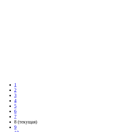
Программирование нового брелка Pandora LCD и
переподключение автозапуска для Toyota Highlander
Посмотреть
Пандора 3910 Про и керамическое покрытие Everglass на
Porsche Cayenne
Посмотреть
Авторская защита и керамическое покрытие Ceramic Pro на
Mercedes C63AMG
Посмотреть
Установка Pandora 3910 Pro с автозапуском на Mazda 6
Посмотреть
1
2
3
4
5
6
7
8
(текущая)
9